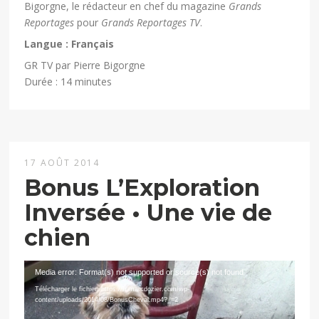
Bigorgne, le rédacteur en chef du magazine
Grands
Reportages
pour
Grands Reportages TV
.
Langue : Français
GR TV par Pierre Bigorgne
Durée : 14 minutes
17 AOÛT 2014
Bonus L’Exploration
Inversée • Une vie de
chien
Lecteur
Media error: Format(s) not supported or source(s) not found
vidéo
Télécharger le fichier: https://fr.marcdozier.com/wp-
content/uploads/2014/08/BonusCheval.mp4?_=2