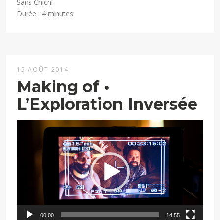
Sans Chichi
Durée : 4 minutes
15 AOÛT 2014
Making of •
L’Exploration Inversée
Lecteur
vidéo
00:00
14:55