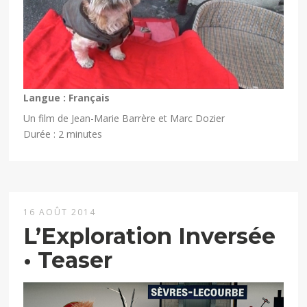
Séquence inédite du film documentaire
L’Exploration
Inversée
(Production Bonne Pioche) : Mundiya et Polobi
découvrent l’importance des chiens dans la société
occidentale.
Langue : Français
Un film de Jean-Marie Barrère et Marc Dozier
Durée : 2 minutes
16 AOÛT 2014
L’Exploration Inversée
• Teaser
Lecteur
vidéo