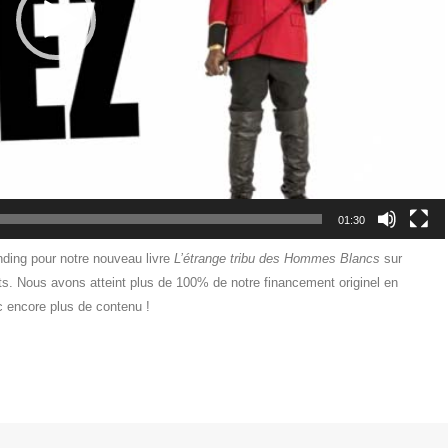
01:30
ding pour notre nouveau livre
L’étrange tribu des Hommes Blancs
sur
ts. Nous avons atteint plus de 100% de notre financement originel en
c encore plus de contenu !