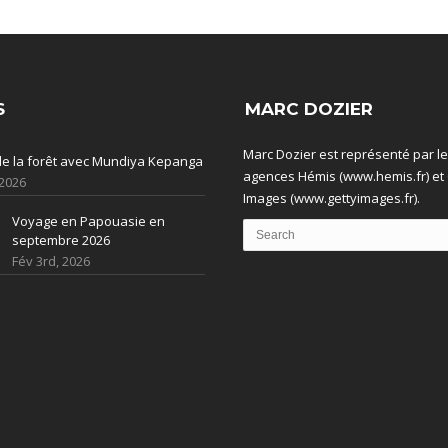
S
MARC DOZIER
Marc Dozier est représenté par l
 de la forêt avec Mundiya Kepanga
agences Hémis (www.hemis.fr) et 
 2026
Images (www.gettyimages.fr).
Voyage en Papouasie en
septembre 2026
Fév 3rd, 2026