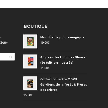
BOUTIQUE
es
Mundi et la plume magique
Getty
19.00
€
Au pays des Hommes Blancs
(6e édition illustrée)
15.00
€
Coffret collector 2 DVD
Gardiens de la forêt & Frères
des arbres
35.00
€